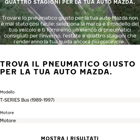
QUATTRO STAGIONI PER LA TUA AUTO MAZDA.
Trovare lo pneumatico giusto per la tua auto Mazda non
è mai stato così facile: seleziona la marca e il modello del
tuo veicolo e ti forniremo un elenco di pneumatici
consigliati per l'inverno, l'estate e quattro stagioni che
renderanno la tua guida ancora più piacevole .
TROVA IL PNEUMATICO GIUSTO
PER LA TUA AUTO MAZDA.
Modello
Motore
MOSTRA I RISULTATI