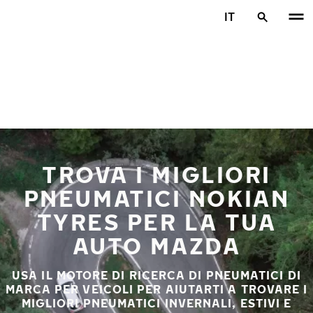
Vai al contenuto principale
IT
Casa
TROVA I MIGLIORI
PNEUMATICI NOKIAN
TYRES PER LA TUA
AUTO MAZDA
USA IL MOTORE DI RICERCA DI PNEUMATICI DI
MARCA PER VEICOLI PER AIUTARTI A TROVARE I
MIGLIORI PNEUMATICI INVERNALI, ESTIVI E