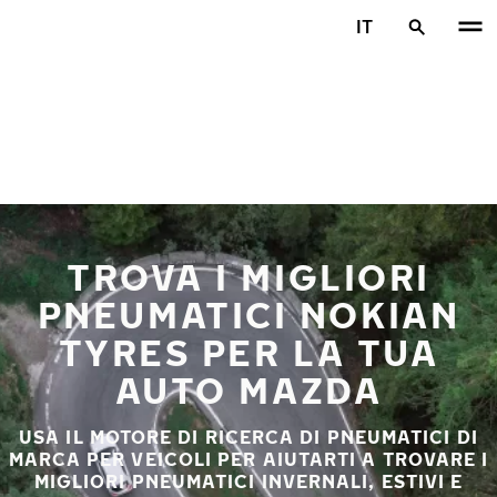
Vai al contenuto principale
IT
Casa
TROVA I MIGLIORI
PNEUMATICI NOKIAN
TYRES PER LA TUA
AUTO MAZDA
USA IL MOTORE DI RICERCA DI PNEUMATICI DI
MARCA PER VEICOLI PER AIUTARTI A TROVARE I
MIGLIORI PNEUMATICI INVERNALI, ESTIVI E