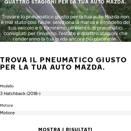
QUATTRO STAGIONI PER LA TUA AUTO MAZDA.
Trovare lo pneumatico giusto per la tua auto Mazda non
è mai stato così facile: seleziona la marca e il modello del
tuo veicolo e ti forniremo un elenco di pneumatici
consigliati per l'inverno, l'estate e quattro stagioni che
renderanno la tua guida ancora più piacevole .
TROVA IL PNEUMATICO GIUSTO
PER LA TUA AUTO MAZDA.
Modello
Motore
MOSTRA I RISULTATI