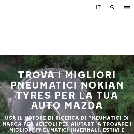
Vai al contenuto principale
IT
Casa
TROVA I MIGLIORI
PNEUMATICI NOKIAN
TYRES PER LA TUA
AUTO MAZDA
USA IL MOTORE DI RICERCA DI PNEUMATICI DI
MARCA PER VEICOLI PER AIUTARTI A TROVARE I
MIGLIORI PNEUMATICI INVERNALI, ESTIVI E