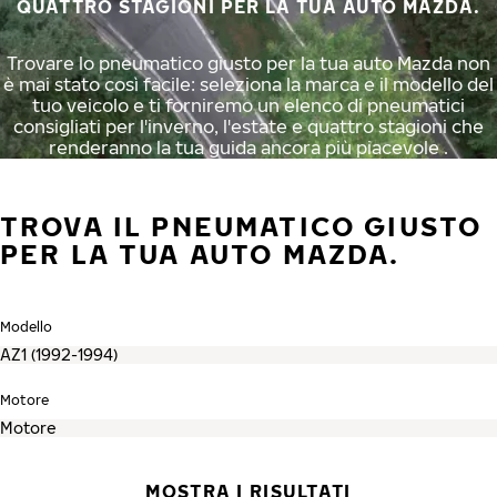
QUATTRO STAGIONI PER LA TUA AUTO MAZDA.
Trovare lo pneumatico giusto per la tua auto Mazda non
è mai stato così facile: seleziona la marca e il modello del
tuo veicolo e ti forniremo un elenco di pneumatici
consigliati per l'inverno, l'estate e quattro stagioni che
renderanno la tua guida ancora più piacevole .
TROVA IL PNEUMATICO GIUSTO
PER LA TUA AUTO MAZDA.
Modello
Motore
MOSTRA I RISULTATI