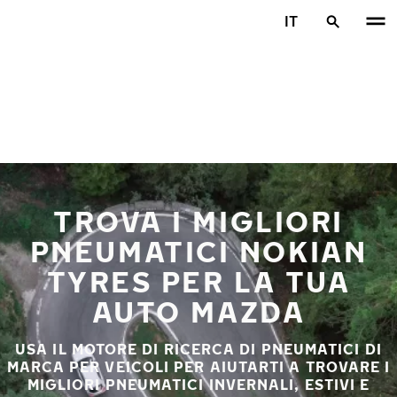
Vai al contenuto principale
IT
Casa
TROVA I MIGLIORI
PNEUMATICI NOKIAN
TYRES PER LA TUA
AUTO MAZDA
USA IL MOTORE DI RICERCA DI PNEUMATICI DI
MARCA PER VEICOLI PER AIUTARTI A TROVARE I
MIGLIORI PNEUMATICI INVERNALI, ESTIVI E