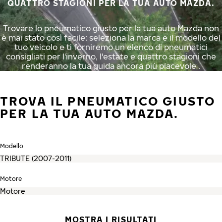
QUATTRO STAGIONI PER LA TUA AUTO MAZDA.
Trovare lo pneumatico giusto per la tua auto Mazda non
è mai stato così facile: seleziona la marca e il modello del
tuo veicolo e ti forniremo un elenco di pneumatici
consigliati per l'inverno, l'estate e quattro stagioni che
renderanno la tua guida ancora più piacevole .
TROVA IL PNEUMATICO GIUSTO
PER LA TUA AUTO MAZDA.
Modello
Motore
MOSTRA I RISULTATI