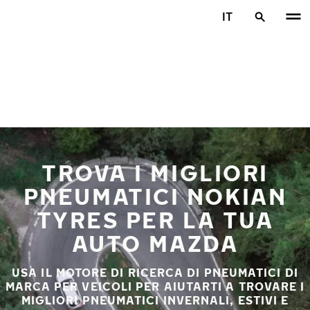
Vai al contenuto principale
IT
Casa
TROVA I MIGLIORI
PNEUMATICI NOKIAN
TYRES PER LA TUA
AUTO MAZDA
USA IL MOTORE DI RICERCA DI PNEUMATICI DI
MARCA PER VEICOLI PER AIUTARTI A TROVARE I
MIGLIORI PNEUMATICI INVERNALI, ESTIVI E