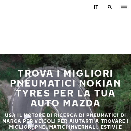
Vai al contenuto principale
IT
Casa
TROVA I MIGLIORI
PNEUMATICI NOKIAN
TYRES PER LA TUA
AUTO MAZDA
USA IL MOTORE DI RICERCA DI PNEUMATICI DI
MARCA PER VEICOLI PER AIUTARTI A TROVARE I
MIGLIORI PNEUMATICI INVERNALI, ESTIVI E