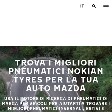
Vai al contenuto principale
IT
Casa
TROVA I MIGLIORI
PNEUMATICI NOKIAN
TYRES PER LA TUA
AUTO MAZDA
USA IL MOTORE DI RICERCA DI PNEUMATICI DI
MARCA PER VEICOLI PER AIUTARTI A TROVARE I
MIGLIORI PNEUMATICI INVERNALI, ESTIVI E