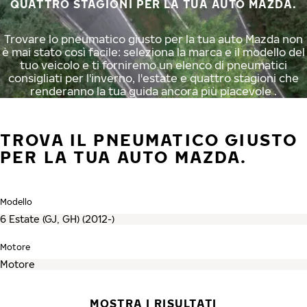
QUATTRO STAGIONI PER LA TUA AUTO MAZDA.
Trovare lo pneumatico giusto per la tua auto Mazda non
è mai stato così facile: seleziona la marca e il modello del
tuo veicolo e ti forniremo un elenco di pneumatici
consigliati per l'inverno, l'estate e quattro stagioni che
renderanno la tua guida ancora più piacevole .
TROVA IL PNEUMATICO GIUSTO
PER LA TUA AUTO MAZDA.
Modello
Motore
MOSTRA I RISULTATI