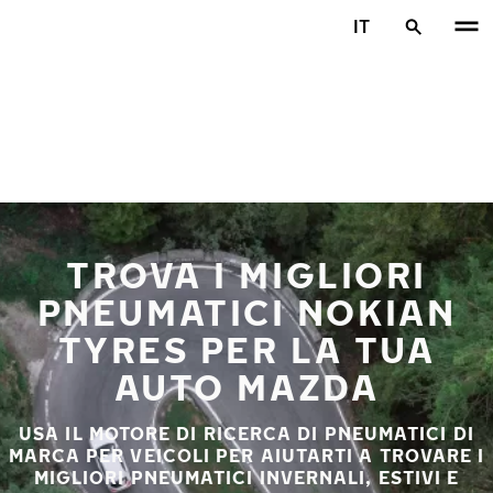
Vai al contenuto principale
IT
Casa
TROVA I MIGLIORI
PNEUMATICI NOKIAN
TYRES PER LA TUA
AUTO MAZDA
USA IL MOTORE DI RICERCA DI PNEUMATICI DI
MARCA PER VEICOLI PER AIUTARTI A TROVARE I
MIGLIORI PNEUMATICI INVERNALI, ESTIVI E