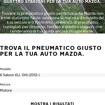
QUATTRO STAGIONI PER LA TUA AUTO MAZDA.
Trovare lo pneumatico giusto per la tua auto Mazda non
è mai stato così facile: seleziona la marca e il modello del
tuo veicolo e ti forniremo un elenco di pneumatici
consigliati per l'inverno, l'estate e quattro stagioni che
renderanno la tua guida ancora più piacevole .
TROVA IL PNEUMATICO GIUSTO
PER LA TUA AUTO MAZDA.
Modello
Motore
MOSTRA I RISULTATI