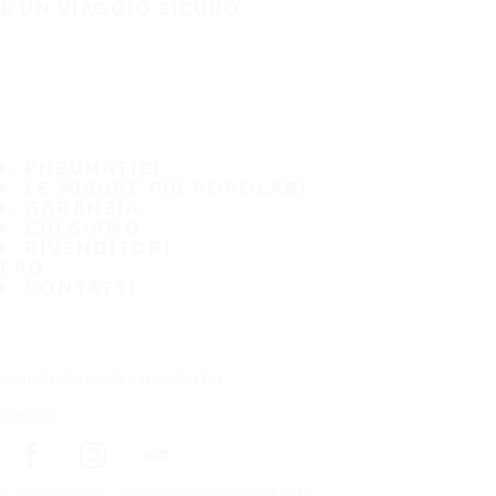
È UN VIAGGIO SICURO
PNEUMATICI
LE MISURE PIÙ POPOLARI
GARANZIA
CHI SIAMO
RIVENDITORI
FAQ
CONTATTI
Iscriviti alla nostra newsletter
Seguici
In prima pagina
pneumatici per marca auto