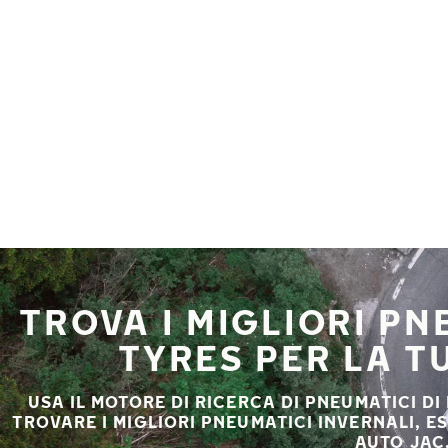
Vai al contenuto principale
Casa
TROVA I MIGLIORI P
TYRES PER LA T
USA IL MOTORE DI RICERCA DI PNEUMATICI DI
TROVARE I MIGLIORI PNEUMATICI INVERNALI, E
AUTO JAC