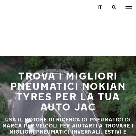
Vai al contenuto principale
IT
Casa
TROVA I MIGLIORI
PNEUMATICI NOKIAN
TYRES PER LA TUA
AUTO JAC
USA IL MOTORE DI RICERCA DI PNEUMATICI DI
MARCA PER VEICOLI PER AIUTARTI A TROVARE I
MIGLIORI PNEUMATICI INVERNALI, ESTIVI E