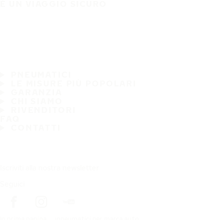
È UN VIAGGIO SICURO
PNEUMATICI
LE MISURE PIÙ POPOLARI
GARANZIA
CHI SIAMO
RIVENDITORI
FAQ
CONTATTI
Iscriviti alla nostra newsletter
Seguici
In prima pagina
pneumatici per marca auto