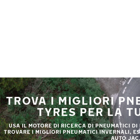
Vai al contenuto principale
Casa
TROVA I MIGLIORI P
TYRES PER LA T
USA IL MOTORE DI RICERCA DI PNEUMATICI DI
TROVARE I MIGLIORI PNEUMATICI INVERNALI, E
AUTO JAC