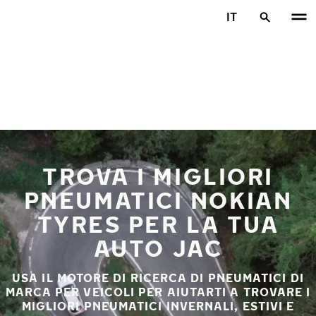
Vai al contenuto principale
IT
Casa
TROVA I MIGLIORI
PNEUMATICI NOKIAN
TYRES PER LA TUA
AUTO JAC
USA IL MOTORE DI RICERCA DI PNEUMATICI DI
MARCA PER VEICOLI PER AIUTARTI A TROVARE I
MIGLIORI PNEUMATICI INVERNALI, ESTIVI E