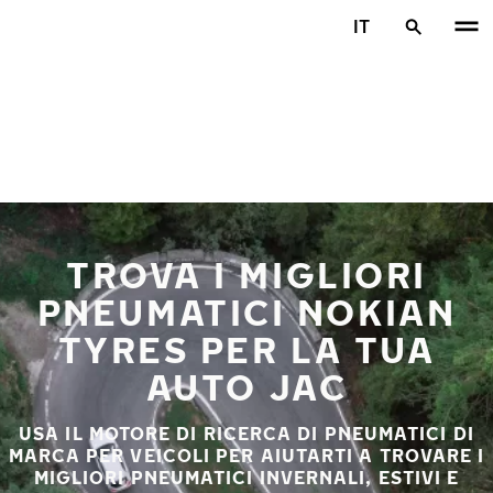
Vai al contenuto principale
IT
Casa
TROVA I MIGLIORI
PNEUMATICI NOKIAN
TYRES PER LA TUA
AUTO JAC
USA IL MOTORE DI RICERCA DI PNEUMATICI DI
MARCA PER VEICOLI PER AIUTARTI A TROVARE I
MIGLIORI PNEUMATICI INVERNALI, ESTIVI E