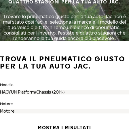
QUATTRO STAGIONI PER LA TUA AUTO JAC.
Trovare lo pneumatico giusto per la tua auto Jac non è
mai stato così facile: seleziona la marca e il modello del
tuo veicolo e ti forniremo un elenco di pneumatici
consigliati per l'inverno, l'estate e quattro stagioni che
renderanno la tua guida ancora più piacevole .
TROVA IL PNEUMATICO GIUSTO
PER LA TUA AUTO JAC.
Modello
Motore
MOSTRA I RISULTATI