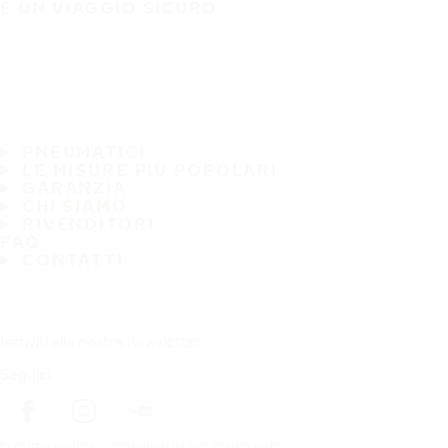
È UN VIAGGIO SICURO
PNEUMATICI
LE MISURE PIÙ POPOLARI
GARANZIA
CHI SIAMO
RIVENDITORI
FAQ
CONTATTI
Iscriviti alla nostra newsletter
Seguici
In prima pagina
pneumatici per marca auto