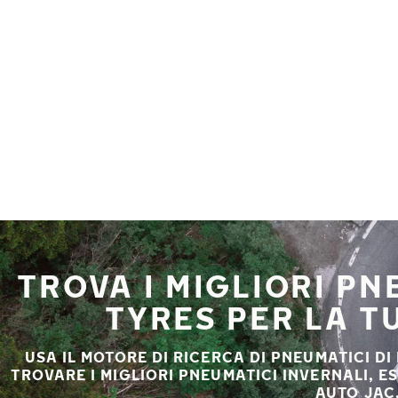
Vai al contenuto principale
Casa
TROVA I MIGLIORI P
TYRES PER LA T
USA IL MOTORE DI RICERCA DI PNEUMATICI DI
TROVARE I MIGLIORI PNEUMATICI INVERNALI, E
AUTO JAC