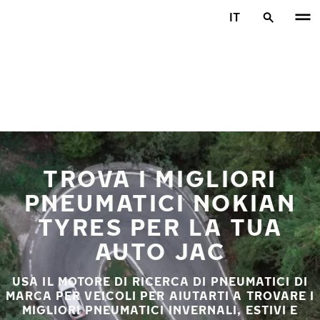
Vai al contenuto principale
IT
Casa
TROVA I MIGLIORI
PNEUMATICI NOKIAN
TYRES PER LA TUA
AUTO JAC
USA IL MOTORE DI RICERCA DI PNEUMATICI DI
MARCA PER VEICOLI PER AIUTARTI A TROVARE I
MIGLIORI PNEUMATICI INVERNALI, ESTIVI E