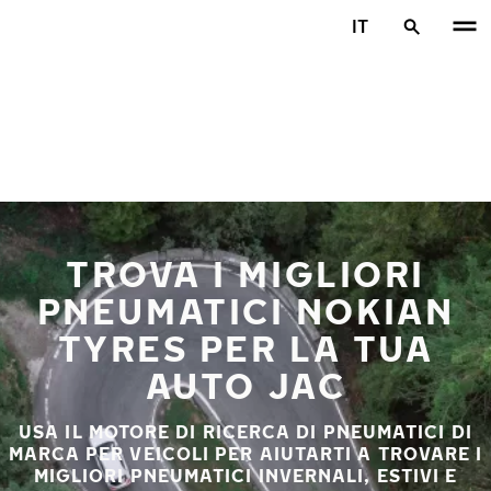
Vai al contenuto principale
IT
Casa
TROVA I MIGLIORI
PNEUMATICI NOKIAN
TYRES PER LA TUA
AUTO JAC
USA IL MOTORE DI RICERCA DI PNEUMATICI DI
MARCA PER VEICOLI PER AIUTARTI A TROVARE I
MIGLIORI PNEUMATICI INVERNALI, ESTIVI E