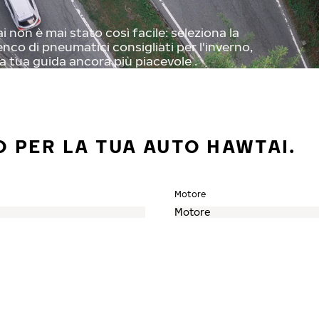
 non è mai stato così facile: seleziona la
enco di pneumatici consigliati per l'inverno,
a tua guida ancora più piacevole .
O PER LA TUA AUTO HAWTAI.
Motore