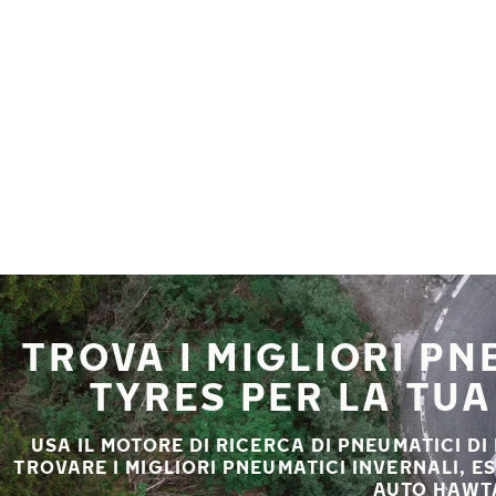
Vai al contenuto principale
Casa
TROVA I MIGLIORI P
TYRES PER LA TU
USA IL MOTORE DI RICERCA DI PNEUMATICI DI
TROVARE I MIGLIORI PNEUMATICI INVERNALI, E
AUTO HAWTA