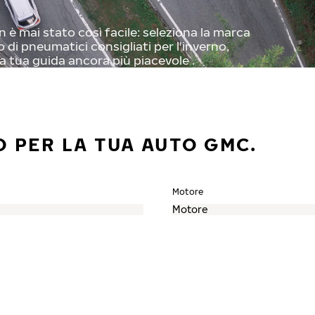
è mai stato così facile: seleziona la marca
o di pneumatici consigliati per l'inverno,
a tua guida ancora più piacevole .
O PER LA TUA AUTO GMC.
Motore