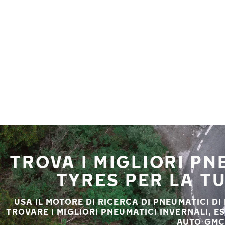
Vai al contenuto principale
Casa
TROVA I MIGLIORI P
TYRES PER LA T
USA IL MOTORE DI RICERCA DI PNEUMATICI DI
TROVARE I MIGLIORI PNEUMATICI INVERNALI, E
AUTO GMC