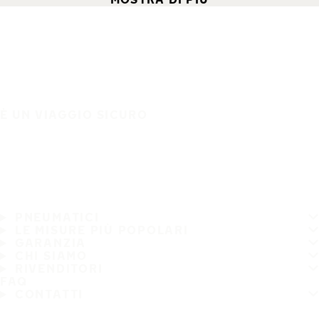
È UN VIAGGIO SICURO
PNEUMATICI
LE MISURE PIÙ POPOLARI
GARANZIA
CHI SIAMO
RIVENDITORI
FAQ
CONTATTI