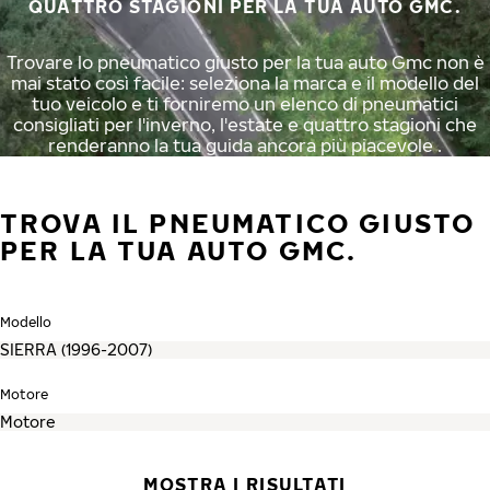
QUATTRO STAGIONI PER LA TUA AUTO GMC.
Trovare lo pneumatico giusto per la tua auto Gmc non è
mai stato così facile: seleziona la marca e il modello del
tuo veicolo e ti forniremo un elenco di pneumatici
consigliati per l'inverno, l'estate e quattro stagioni che
renderanno la tua guida ancora più piacevole .
TROVA IL PNEUMATICO GIUSTO
PER LA TUA AUTO GMC.
Modello
Motore
MOSTRA I RISULTATI