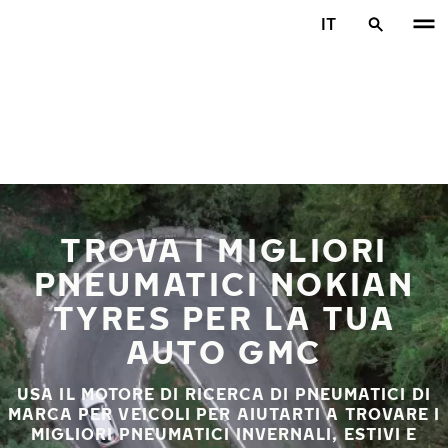
Vai al contenuto principale
IT
Casa
TROVA I MIGLIORI
PNEUMATICI NOKIAN
TYRES PER LA TUA
AUTO GMC
USA IL MOTORE DI RICERCA DI PNEUMATICI DI
MARCA PER VEICOLI PER AIUTARTI A TROVARE I
MIGLIORI PNEUMATICI INVERNALI, ESTIVI E