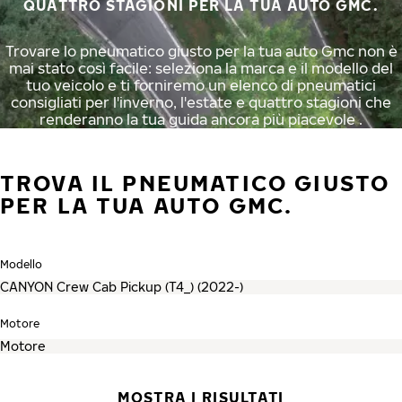
QUATTRO STAGIONI PER LA TUA AUTO GMC.
Trovare lo pneumatico giusto per la tua auto Gmc non è
mai stato così facile: seleziona la marca e il modello del
tuo veicolo e ti forniremo un elenco di pneumatici
consigliati per l'inverno, l'estate e quattro stagioni che
renderanno la tua guida ancora più piacevole .
TROVA IL PNEUMATICO GIUSTO
PER LA TUA AUTO GMC.
Modello
Motore
MOSTRA I RISULTATI