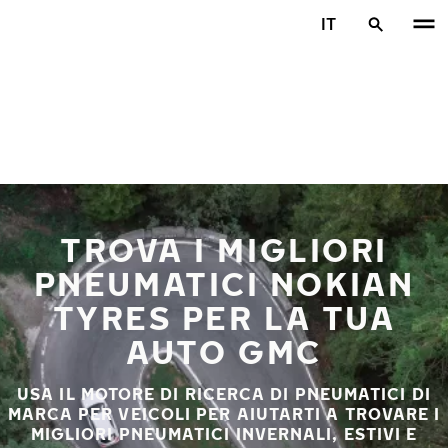
Vai al contenuto principale
IT
Casa
TROVA I MIGLIORI
PNEUMATICI NOKIAN
TYRES PER LA TUA
AUTO GMC
USA IL MOTORE DI RICERCA DI PNEUMATICI DI
MARCA PER VEICOLI PER AIUTARTI A TROVARE I
MIGLIORI PNEUMATICI INVERNALI, ESTIVI E