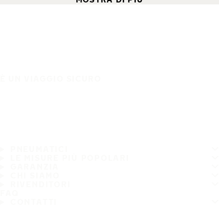
È UN VIAGGIO SICURO
PNEUMATICI
LE MISURE PIÙ POPOLARI
GARANZIA
CHI SIAMO
RIVENDITORI
FAQ
CONTATTI