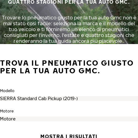
QUATTRO STAGIONI PER LA TUA AUTO GMC.
Trovare lo pneumatico giusto per la tua auto Gmc non è
mai stato così facile: seleziona la marca e il modello del
tuo veicolo e ti forniremo un elenco di pneumatici
consigliati per l'inverno, l'estate e quattro stagioni che
renderanno la tua guida ancora più piacevole .
TROVA IL PNEUMATICO GIUSTO
PER LA TUA AUTO GMC.
Modello
Motore
MOSTRA I RISULTATI