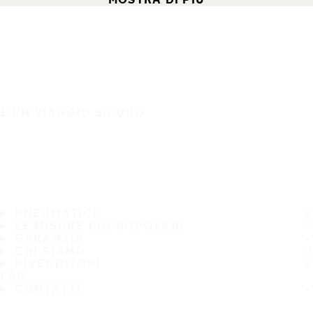
È UN VIAGGIO SICURO
PNEUMATICI
LE MISURE PIÙ POPOLARI
GARANZIA
CHI SIAMO
RIVENDITORI
FAQ
CONTATTI