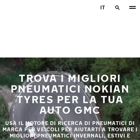
Vai al contenuto principale
IT
Casa
TROVA I MIGLIORI
PNEUMATICI NOKIAN
TYRES PER LA TUA
AUTO GMC
USA IL MOTORE DI RICERCA DI PNEUMATICI DI
MARCA PER VEICOLI PER AIUTARTI A TROVARE I
MIGLIORI PNEUMATICI INVERNALI, ESTIVI E