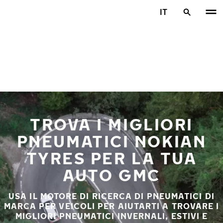
Vai al contenuto principale
IT
Casa
TROVA I MIGLIORI
PNEUMATICI NOKIAN
TYRES PER LA TUA
AUTO GMC
USA IL MOTORE DI RICERCA DI PNEUMATICI DI
MARCA PER VEICOLI PER AIUTARTI A TROVARE I
MIGLIORI PNEUMATICI INVERNALI, ESTIVI E