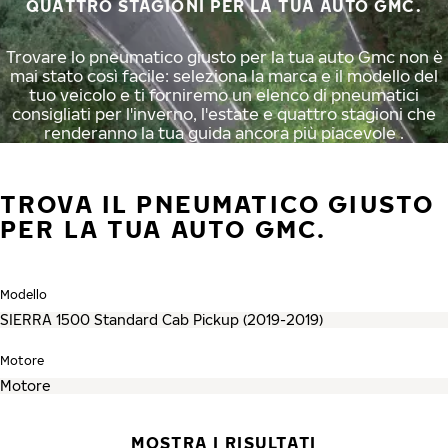
QUATTRO STAGIONI PER LA TUA AUTO GMC.
Trovare lo pneumatico giusto per la tua auto Gmc non è
mai stato così facile: seleziona la marca e il modello del
tuo veicolo e ti forniremo un elenco di pneumatici
consigliati per l'inverno, l'estate e quattro stagioni che
renderanno la tua guida ancora più piacevole .
TROVA IL PNEUMATICO GIUSTO
PER LA TUA AUTO GMC.
Modello
Motore
MOSTRA I RISULTATI