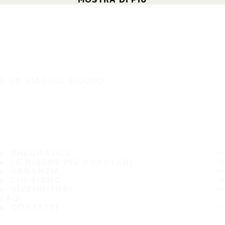
È UN VIAGGIO SICURO
PNEUMATICI
LE MISURE PIÙ POPOLARI
GARANZIA
CHI SIAMO
RIVENDITORI
FAQ
CONTATTI