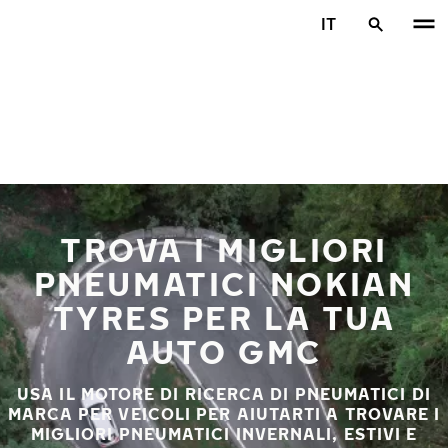
Vai al contenuto principale
IT
Casa
TROVA I MIGLIORI
PNEUMATICI NOKIAN
TYRES PER LA TUA
AUTO GMC
USA IL MOTORE DI RICERCA DI PNEUMATICI DI
MARCA PER VEICOLI PER AIUTARTI A TROVARE I
MIGLIORI PNEUMATICI INVERNALI, ESTIVI E