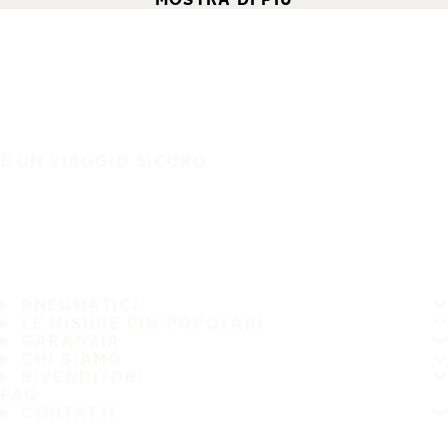
È UN VIAGGIO SICURO
PNEUMATICI
LE MISURE PIÙ POPOLARI
GARANZIA
CHI SIAMO
RIVENDITORI
FAQ
CONTATTI