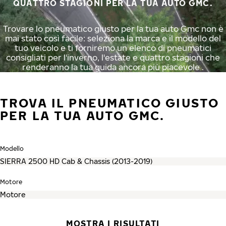
QUATTRO STAGIONI PER LA TUA AUTO GMC.
Trovare lo pneumatico giusto per la tua auto Gmc non è
mai stato così facile: seleziona la marca e il modello del
tuo veicolo e ti forniremo un elenco di pneumatici
consigliati per l'inverno, l'estate e quattro stagioni che
renderanno la tua guida ancora più piacevole .
TROVA IL PNEUMATICO GIUSTO
PER LA TUA AUTO GMC.
Modello
Motore
MOSTRA I RISULTATI