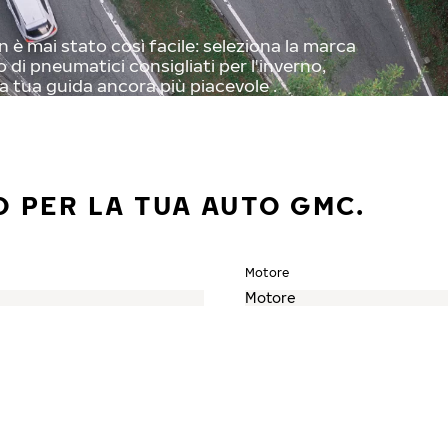
è mai stato così facile: seleziona la marca
o di pneumatici consigliati per l'inverno,
a tua guida ancora più piacevole .
O PER LA TUA AUTO GMC.
Motore