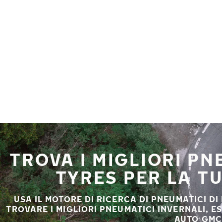
Vai al contenuto principale
Casa
TROVA I MIGLIORI P
TYRES PER LA T
USA IL MOTORE DI RICERCA DI PNEUMATICI DI
TROVARE I MIGLIORI PNEUMATICI INVERNALI, E
AUTO GMC