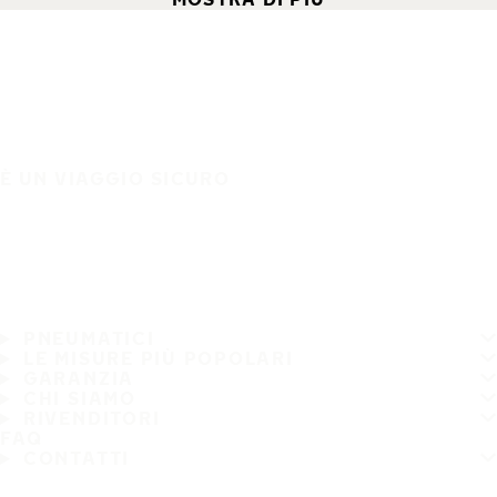
È UN VIAGGIO SICURO
PNEUMATICI
LE MISURE PIÙ POPOLARI
GARANZIA
CHI SIAMO
RIVENDITORI
FAQ
CONTATTI