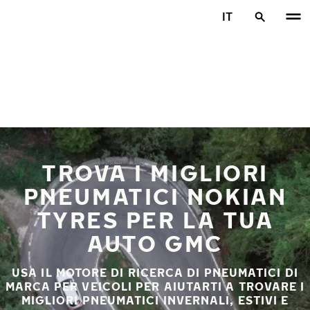
Vai al contenuto principale
IT
Casa
TROVA I MIGLIORI
PNEUMATICI NOKIAN
TYRES PER LA TUA
AUTO GMC
USA IL MOTORE DI RICERCA DI PNEUMATICI DI
MARCA PER VEICOLI PER AIUTARTI A TROVARE I
MIGLIORI PNEUMATICI INVERNALI, ESTIVI E