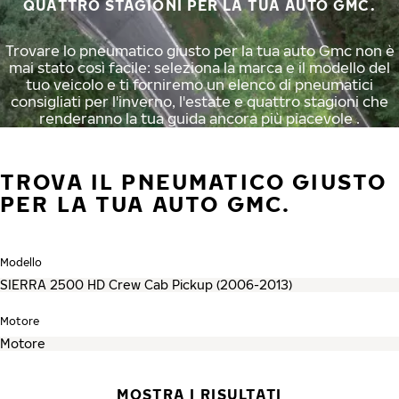
QUATTRO STAGIONI PER LA TUA AUTO GMC.
Trovare lo pneumatico giusto per la tua auto Gmc non è
mai stato così facile: seleziona la marca e il modello del
tuo veicolo e ti forniremo un elenco di pneumatici
consigliati per l'inverno, l'estate e quattro stagioni che
renderanno la tua guida ancora più piacevole .
TROVA IL PNEUMATICO GIUSTO
PER LA TUA AUTO GMC.
Modello
Motore
MOSTRA I RISULTATI