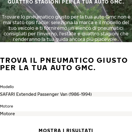
QUATTRO STAGIONI PER LA TUA AUTO GMC.
Trovare lo pneumatico giusto per la tua auto Gmc non è
mai stato così facile: seleziona la marca e il modello del
tuo veicolo e ti forniremo un elenco di pneumatici
consigliati per l'inverno, l'estate e quattro stagioni che
renderanno la tua guida ancora più piacevole .
TROVA IL PNEUMATICO GIUSTO
PER LA TUA AUTO GMC.
Modello
Motore
MOSTRA I RISULTATI