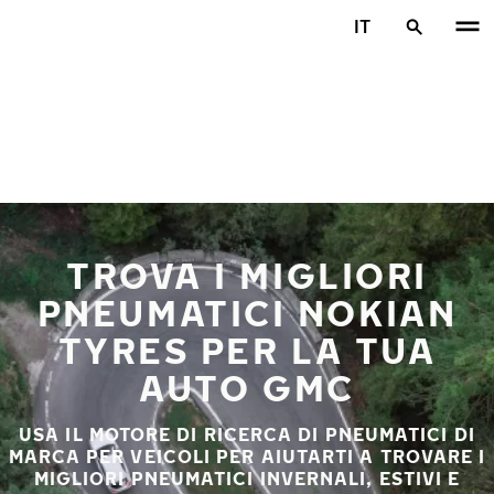
Vai al contenuto principale
IT
Casa
TROVA I MIGLIORI
PNEUMATICI NOKIAN
TYRES PER LA TUA
AUTO GMC
USA IL MOTORE DI RICERCA DI PNEUMATICI DI
MARCA PER VEICOLI PER AIUTARTI A TROVARE I
MIGLIORI PNEUMATICI INVERNALI, ESTIVI E