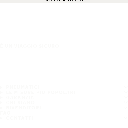
È UN VIAGGIO SICURO
PNEUMATICI
LE MISURE PIÙ POPOLARI
GARANZIA
CHI SIAMO
RIVENDITORI
FAQ
CONTATTI