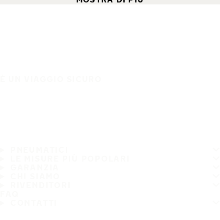
È UN VIAGGIO SICURO
PNEUMATICI
LE MISURE PIÙ POPOLARI
GARANZIA
CHI SIAMO
RIVENDITORI
FAQ
CONTATTI