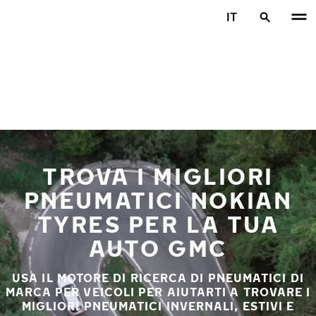
Vai al contenuto principale
IT
Casa
TROVA I MIGLIORI
PNEUMATICI NOKIAN
TYRES PER LA TUA
AUTO GMC
USA IL MOTORE DI RICERCA DI PNEUMATICI DI
MARCA PER VEICOLI PER AIUTARTI A TROVARE I
MIGLIORI PNEUMATICI INVERNALI, ESTIVI E