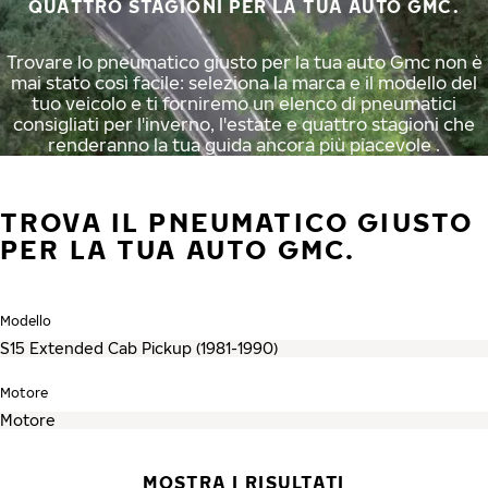
QUATTRO STAGIONI PER LA TUA AUTO GMC.
Trovare lo pneumatico giusto per la tua auto Gmc non è
mai stato così facile: seleziona la marca e il modello del
tuo veicolo e ti forniremo un elenco di pneumatici
consigliati per l'inverno, l'estate e quattro stagioni che
renderanno la tua guida ancora più piacevole .
TROVA IL PNEUMATICO GIUSTO
PER LA TUA AUTO GMC.
Modello
Motore
MOSTRA I RISULTATI