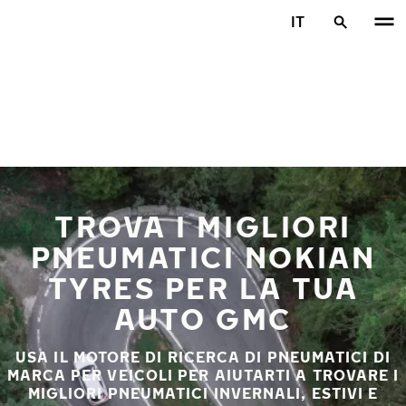
Vai al contenuto principale
IT
Casa
TROVA I MIGLIORI
PNEUMATICI NOKIAN
TYRES PER LA TUA
AUTO GMC
USA IL MOTORE DI RICERCA DI PNEUMATICI DI
MARCA PER VEICOLI PER AIUTARTI A TROVARE I
MIGLIORI PNEUMATICI INVERNALI, ESTIVI E