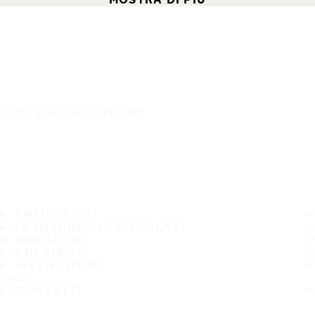
È UN VIAGGIO SICURO
PNEUMATICI
LE MISURE PIÙ POPOLARI
GARANZIA
CHI SIAMO
RIVENDITORI
FAQ
CONTATTI