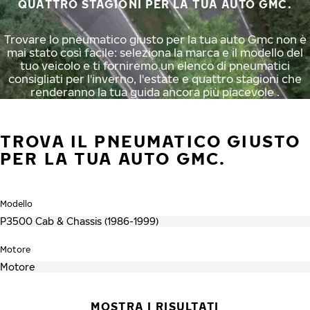
QUATTRO STAGIONI PER LA TUA AUTO GMC.
Trovare lo pneumatico giusto per la tua auto Gmc non è
mai stato così facile: seleziona la marca e il modello del
tuo veicolo e ti forniremo un elenco di pneumatici
consigliati per l'inverno, l'estate e quattro stagioni che
renderanno la tua guida ancora più piacevole .
TROVA IL PNEUMATICO GIUSTO
PER LA TUA AUTO GMC.
Modello
Motore
MOSTRA I RISULTATI