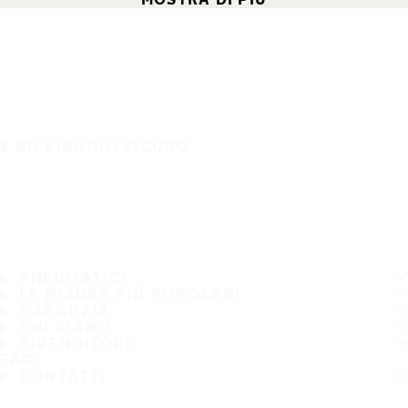
È UN VIAGGIO SICURO
PNEUMATICI
LE MISURE PIÙ POPOLARI
GARANZIA
CHI SIAMO
RIVENDITORI
FAQ
CONTATTI