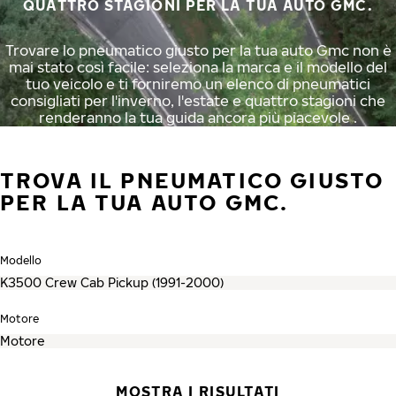
QUATTRO STAGIONI PER LA TUA AUTO GMC.
Trovare lo pneumatico giusto per la tua auto Gmc non è
mai stato così facile: seleziona la marca e il modello del
tuo veicolo e ti forniremo un elenco di pneumatici
consigliati per l'inverno, l'estate e quattro stagioni che
renderanno la tua guida ancora più piacevole .
TROVA IL PNEUMATICO GIUSTO
PER LA TUA AUTO GMC.
Modello
Motore
MOSTRA I RISULTATI