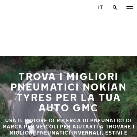
Vai al contenuto principale
IT
Casa
TROVA I MIGLIORI
PNEUMATICI NOKIAN
TYRES PER LA TUA
AUTO GMC
USA IL MOTORE DI RICERCA DI PNEUMATICI DI
MARCA PER VEICOLI PER AIUTARTI A TROVARE I
MIGLIORI PNEUMATICI INVERNALI, ESTIVI E