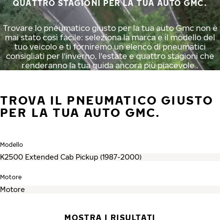
QUATTRO STAGIONI PER LA TUA AUTO GMC.
Trovare lo pneumatico giusto per la tua auto Gmc non è
mai stato così facile: seleziona la marca e il modello del
tuo veicolo e ti forniremo un elenco di pneumatici
consigliati per l'inverno, l'estate e quattro stagioni che
renderanno la tua guida ancora più piacevole .
TROVA IL PNEUMATICO GIUSTO
PER LA TUA AUTO GMC.
Modello
Motore
MOSTRA I RISULTATI