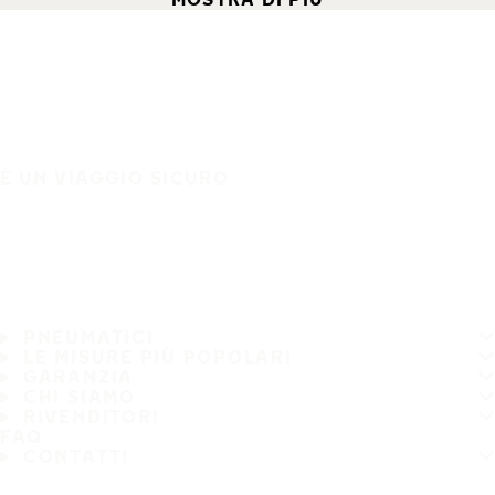
È UN VIAGGIO SICURO
PNEUMATICI
LE MISURE PIÙ POPOLARI
GARANZIA
CHI SIAMO
RIVENDITORI
FAQ
CONTATTI