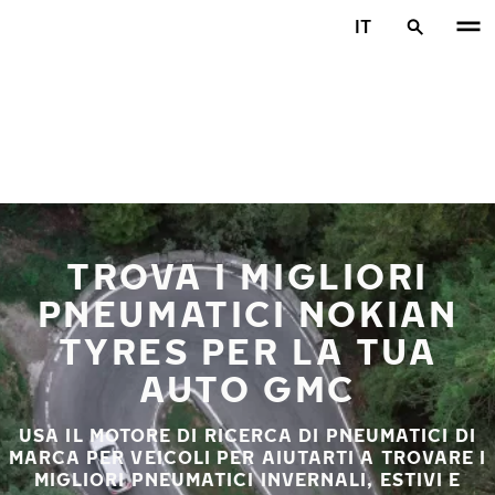
Vai al contenuto principale
IT
Casa
TROVA I MIGLIORI
PNEUMATICI NOKIAN
TYRES PER LA TUA
AUTO GMC
USA IL MOTORE DI RICERCA DI PNEUMATICI DI
MARCA PER VEICOLI PER AIUTARTI A TROVARE I
MIGLIORI PNEUMATICI INVERNALI, ESTIVI E