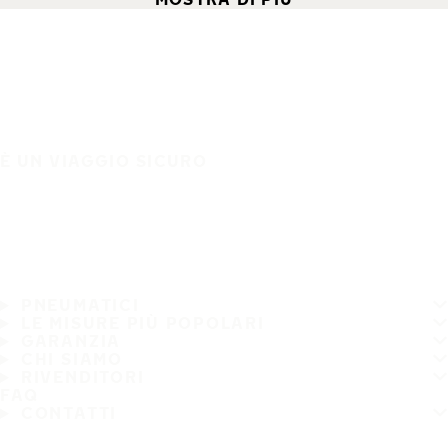
È UN VIAGGIO SICURO
PNEUMATICI
LE MISURE PIÙ POPOLARI
GARANZIA
CHI SIAMO
RIVENDITORI
FAQ
CONTATTI