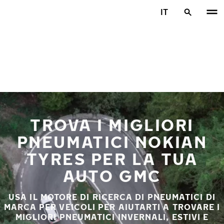
Vai al contenuto principale
IT
Casa
TROVA I MIGLIORI
PNEUMATICI NOKIAN
TYRES PER LA TUA
AUTO GMC
USA IL MOTORE DI RICERCA DI PNEUMATICI DI
MARCA PER VEICOLI PER AIUTARTI A TROVARE I
MIGLIORI PNEUMATICI INVERNALI, ESTIVI E