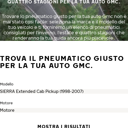
QUATTRO STAGIONI PER LA TUA AUTO GMC.
Trovare lo pneumatico giusto per la tua auto Gmc non è
mai stato così facile: seleziona la marca e il modello del
tuo veicolo e ti forniremo un elenco di pneumatici
consigliati per l'inverno, l'estate e quattro stagioni che
renderanno la tua guida ancora più piacevole .
TROVA IL PNEUMATICO GIUSTO
PER LA TUA AUTO GMC.
Modello
Motore
MOSTRA I RISULTATI