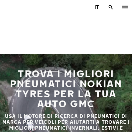
Vai al contenuto principale
IT
Casa
TROVA I MIGLIORI
PNEUMATICI NOKIAN
TYRES PER LA TUA
AUTO GMC
USA IL MOTORE DI RICERCA DI PNEUMATICI DI
MARCA PER VEICOLI PER AIUTARTI A TROVARE I
MIGLIORI PNEUMATICI INVERNALI, ESTIVI E