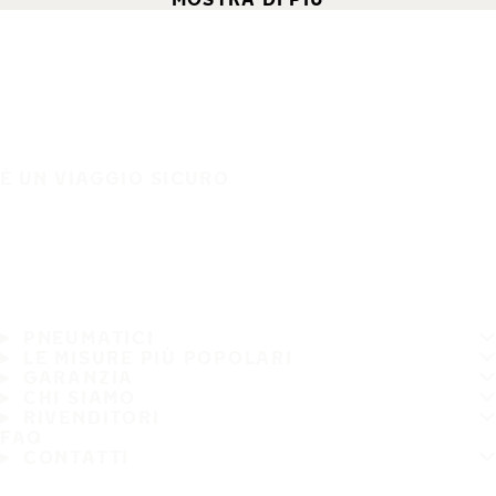
È UN VIAGGIO SICURO
PNEUMATICI
LE MISURE PIÙ POPOLARI
GARANZIA
CHI SIAMO
RIVENDITORI
FAQ
CONTATTI