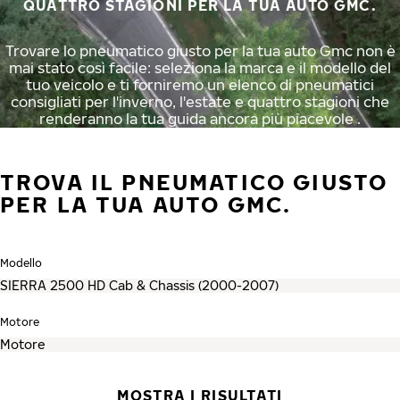
QUATTRO STAGIONI PER LA TUA AUTO GMC.
Trovare lo pneumatico giusto per la tua auto Gmc non è
mai stato così facile: seleziona la marca e il modello del
tuo veicolo e ti forniremo un elenco di pneumatici
consigliati per l'inverno, l'estate e quattro stagioni che
renderanno la tua guida ancora più piacevole .
TROVA IL PNEUMATICO GIUSTO
PER LA TUA AUTO GMC.
Modello
Motore
MOSTRA I RISULTATI