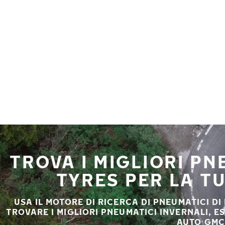
Vai al contenuto principale
Casa
TROVA I MIGLIORI P
TYRES PER LA T
USA IL MOTORE DI RICERCA DI PNEUMATICI DI
TROVARE I MIGLIORI PNEUMATICI INVERNALI, E
AUTO GMC