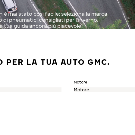
è mai stato così facile: seleziona la marca
o di pneumatici consigliati per l'inverno,
a tua guida ancora più piacevole .
O PER LA TUA AUTO GMC.
Motore