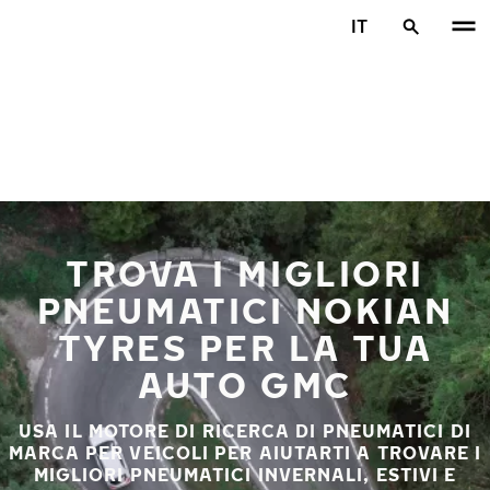
Vai al contenuto principale
IT
Casa
TROVA I MIGLIORI
PNEUMATICI NOKIAN
TYRES PER LA TUA
AUTO GMC
USA IL MOTORE DI RICERCA DI PNEUMATICI DI
MARCA PER VEICOLI PER AIUTARTI A TROVARE I
MIGLIORI PNEUMATICI INVERNALI, ESTIVI E