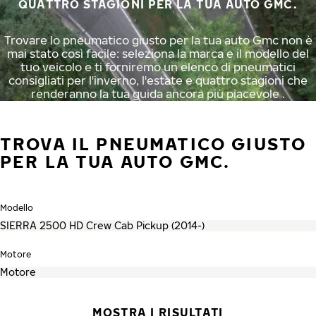
QUATTRO STAGIONI PER LA TUA AUTO GMC.
Trovare lo pneumatico giusto per la tua auto Gmc non è
mai stato così facile: seleziona la marca e il modello del
tuo veicolo e ti forniremo un elenco di pneumatici
consigliati per l'inverno, l'estate e quattro stagioni che
renderanno la tua guida ancora più piacevole .
TROVA IL PNEUMATICO GIUSTO
PER LA TUA AUTO GMC.
Modello
Motore
MOSTRA I RISULTATI