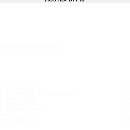
È UN VIAGGIO SICURO
PNEUMATICI
LE MISURE PIÙ POPOLARI
GARANZIA
CHI SIAMO
RIVENDITORI
FAQ
CONTATTI