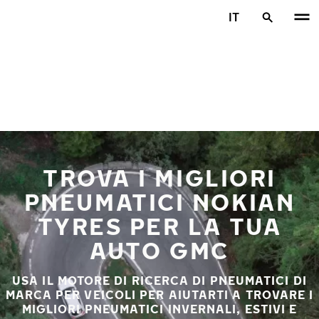
Vai al contenuto principale
IT
Casa
TROVA I MIGLIORI
PNEUMATICI NOKIAN
TYRES PER LA TUA
AUTO GMC
USA IL MOTORE DI RICERCA DI PNEUMATICI DI
MARCA PER VEICOLI PER AIUTARTI A TROVARE I
MIGLIORI PNEUMATICI INVERNALI, ESTIVI E