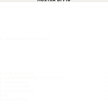
È UN VIAGGIO SICURO
PNEUMATICI
LE MISURE PIÙ POPOLARI
GARANZIA
CHI SIAMO
RIVENDITORI
FAQ
CONTATTI