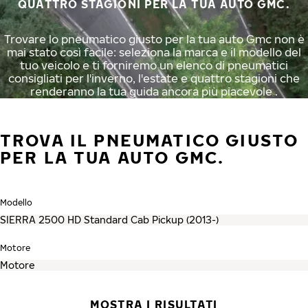
QUATTRO STAGIONI PER LA TUA AUTO GMC.
Trovare lo pneumatico giusto per la tua auto Gmc non è
mai stato così facile: seleziona la marca e il modello del
tuo veicolo e ti forniremo un elenco di pneumatici
consigliati per l'inverno, l'estate e quattro stagioni che
renderanno la tua guida ancora più piacevole .
TROVA IL PNEUMATICO GIUSTO
PER LA TUA AUTO GMC.
Modello
Motore
MOSTRA I RISULTATI