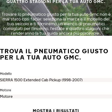
QUATTRO STAGIONI PER LA TUA AUTO GMC.
Trovare lo pneumatico giusto per la tua auto Gmc non è
mai stato così facile: seleziona la marca e il modello del
tuo veicolo e ti forniremo un elenco di pneumatici
consigliati per l'inverno, l'estate e quattro stagioni che
renderanno la tua guida ancora più piacevole .
TROVA IL PNEUMATICO GIUSTO
PER LA TUA AUTO GMC.
Modello
Motore
MOSTRA I RISULTATI