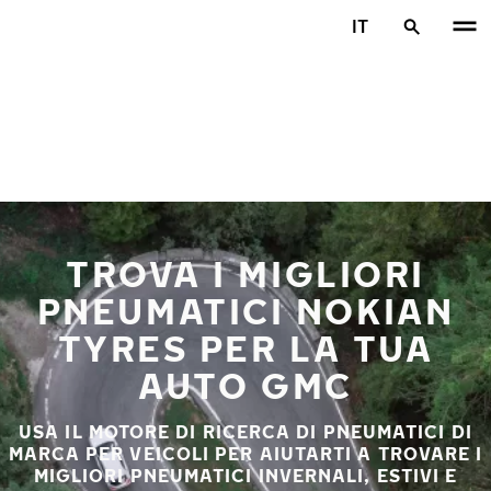
Vai al contenuto principale
IT
Casa
TROVA I MIGLIORI
PNEUMATICI NOKIAN
TYRES PER LA TUA
AUTO GMC
USA IL MOTORE DI RICERCA DI PNEUMATICI DI
MARCA PER VEICOLI PER AIUTARTI A TROVARE I
MIGLIORI PNEUMATICI INVERNALI, ESTIVI E