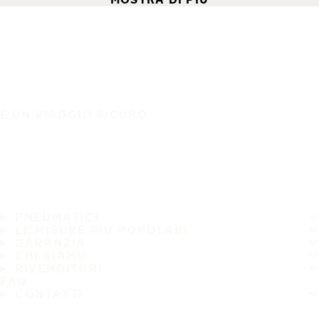
È UN VIAGGIO SICURO
PNEUMATICI
LE MISURE PIÙ POPOLARI
GARANZIA
CHI SIAMO
RIVENDITORI
FAQ
CONTATTI