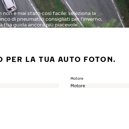
non è mai stato così facile: seleziona la
enco di pneumatici consigliati per l'inverno,
a tua guida ancora più piacevole .
O PER LA TUA AUTO FOTON.
Motore