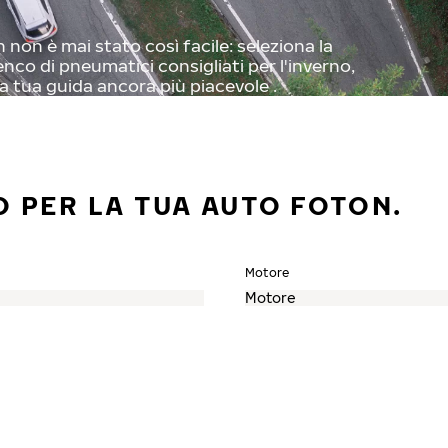
non è mai stato così facile: seleziona la
enco di pneumatici consigliati per l'inverno,
a tua guida ancora più piacevole .
O PER LA TUA AUTO FOTON.
Motore