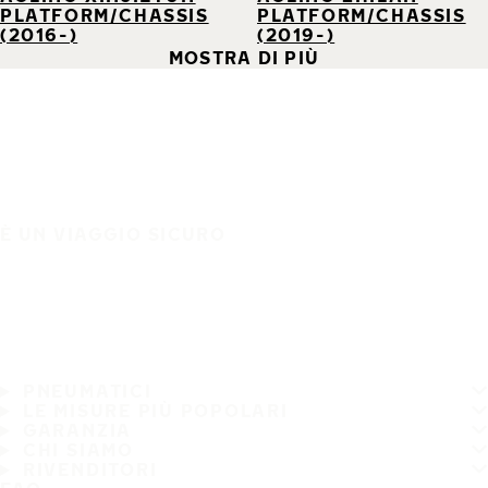
PLATFORM/CHASSIS
PLATFORM/CHASSIS
(2016-)
(2019-)
MOSTRA DI PIÙ
È UN VIAGGIO SICURO
PNEUMATICI
LE MISURE PIÙ POPOLARI
GARANZIA
CHI SIAMO
RIVENDITORI