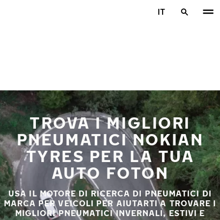
Vai al contenuto principale
IT
Casa
TROVA I MIGLIORI
PNEUMATICI NOKIAN
TYRES PER LA TUA
AUTO FOTON
USA IL MOTORE DI RICERCA DI PNEUMATICI DI
MARCA PER VEICOLI PER AIUTARTI A TROVARE I
MIGLIORI PNEUMATICI INVERNALI, ESTIVI E