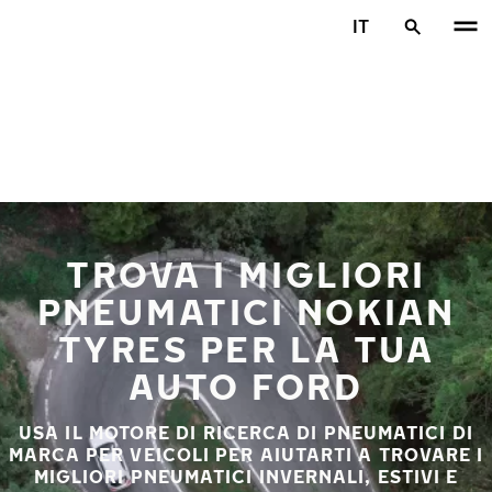
Vai al contenuto principale
IT
Casa
TROVA I MIGLIORI
PNEUMATICI NOKIAN
TYRES PER LA TUA
AUTO FORD
USA IL MOTORE DI RICERCA DI PNEUMATICI DI
MARCA PER VEICOLI PER AIUTARTI A TROVARE I
MIGLIORI PNEUMATICI INVERNALI, ESTIVI E