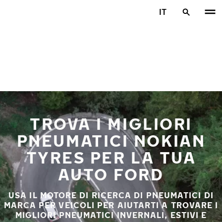
Vai al contenuto principale
IT
Casa
TROVA I MIGLIORI
PNEUMATICI NOKIAN
TYRES PER LA TUA
AUTO FORD
USA IL MOTORE DI RICERCA DI PNEUMATICI DI
MARCA PER VEICOLI PER AIUTARTI A TROVARE I
MIGLIORI PNEUMATICI INVERNALI, ESTIVI E