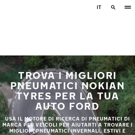
Vai al contenuto principale
IT
Casa
TROVA I MIGLIORI
PNEUMATICI NOKIAN
TYRES PER LA TUA
AUTO FORD
USA IL MOTORE DI RICERCA DI PNEUMATICI DI
MARCA PER VEICOLI PER AIUTARTI A TROVARE I
MIGLIORI PNEUMATICI INVERNALI, ESTIVI E