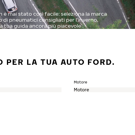
 è mai stato così facile: seleziona la marca
o di pneumatici consigliati per l'inverno,
a tua guida ancora più piacevole .
O PER LA TUA AUTO FORD.
Motore