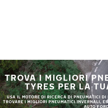
Vai al contenuto principale
Casa
TROVA I MIGLIORI P
TYRES PER LA T
USA IL MOTORE DI RICERCA DI PNEUMATICI DI
TROVARE I MIGLIORI PNEUMATICI INVERNALI, E
AUTO FORD