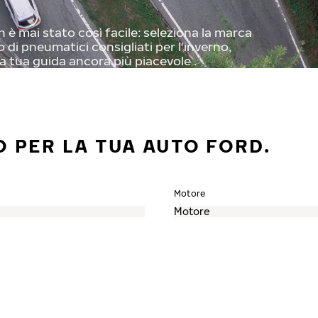
 è mai stato così facile: seleziona la marca
o di pneumatici consigliati per l'inverno,
a tua guida ancora più piacevole .
O PER LA TUA AUTO FORD.
Motore