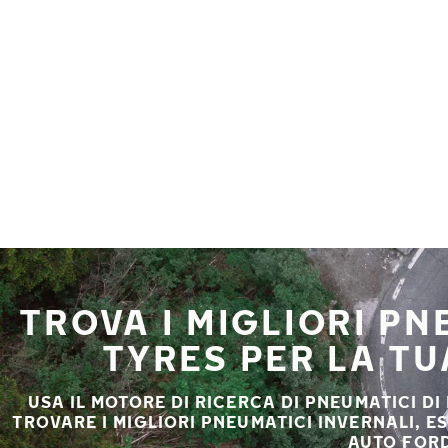
Vai al contenuto principale
Casa
TROVA I MIGLIORI P
TYRES PER LA T
USA IL MOTORE DI RICERCA DI PNEUMATICI DI
TROVARE I MIGLIORI PNEUMATICI INVERNALI, E
AUTO FORD