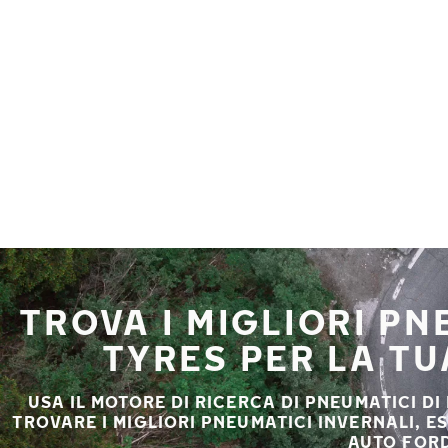
Vai al contenuto principale
Casa
TROVA I MIGLIORI P
TYRES PER LA T
USA IL MOTORE DI RICERCA DI PNEUMATICI DI
TROVARE I MIGLIORI PNEUMATICI INVERNALI, E
AUTO FORD