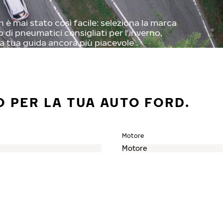
 è mai stato così facile: seleziona la marca
o di pneumatici consigliati per l'inverno,
a tua guida ancora più piacevole .
O PER LA TUA AUTO FORD.
Motore