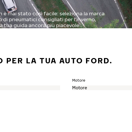
 è mai stato così facile: seleziona la marca
o di pneumatici consigliati per l'inverno,
a tua guida ancora più piacevole .
O PER LA TUA AUTO FORD.
Motore