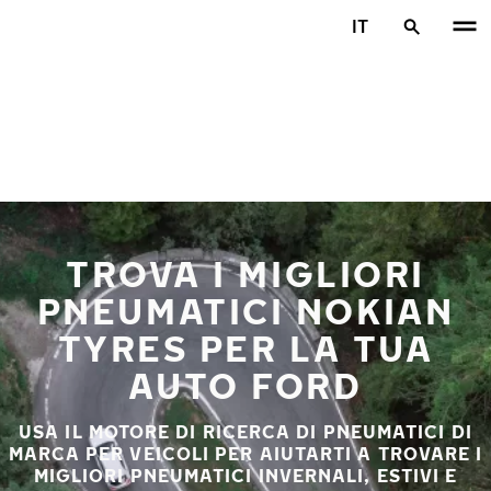
Vai al contenuto principale
IT
Casa
TROVA I MIGLIORI
PNEUMATICI NOKIAN
TYRES PER LA TUA
AUTO FORD
USA IL MOTORE DI RICERCA DI PNEUMATICI DI
MARCA PER VEICOLI PER AIUTARTI A TROVARE I
MIGLIORI PNEUMATICI INVERNALI, ESTIVI E