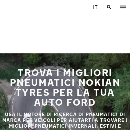
Vai al contenuto principale
IT
Casa
TROVA I MIGLIORI
PNEUMATICI NOKIAN
TYRES PER LA TUA
AUTO FORD
USA IL MOTORE DI RICERCA DI PNEUMATICI DI
MARCA PER VEICOLI PER AIUTARTI A TROVARE I
MIGLIORI PNEUMATICI INVERNALI, ESTIVI E