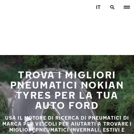
Vai al contenuto principale
IT
Casa
TROVA I MIGLIORI
PNEUMATICI NOKIAN
TYRES PER LA TUA
AUTO FORD
USA IL MOTORE DI RICERCA DI PNEUMATICI DI
MARCA PER VEICOLI PER AIUTARTI A TROVARE I
MIGLIORI PNEUMATICI INVERNALI, ESTIVI E